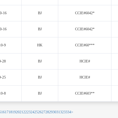
0-16
BJ
CCIE#6042*
0-16
BJ
CCIE#6042*
10-9
HK
CCIE#60***
9-28
BJ
HCIE#
9-25
BJ
HCIE#
10-8
BJ
CCIE#603**
5
16
17
18
19
20
21
22
23
24
25
26
27
28
29
30
31
32
33
34
>