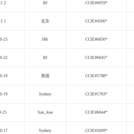
11.2
BJ
CCIE#6059*
11.1
北京
CCIE#4500*
0-25
HK
CCIE#6050*
0-22
BJ
CCIE#6045*
0-19
美国
CCIE#5788*
0-19
Sydney
CCIE#1783*
9-25
San_Jose
CCIE#6044*
0-17
Sydney
CCIE#2699*