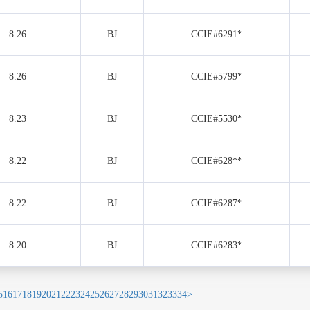
8.26
BJ
CCIE#6291*
8.26
BJ
CCIE#5799*
8.23
BJ
CCIE#5530*
8.22
BJ
CCIE#628**
8.22
BJ
CCIE#6287*
8.20
BJ
CCIE#6283*
5
16
17
18
19
20
21
22
23
24
25
26
27
28
29
30
31
32
33
34
>