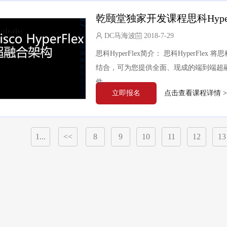
乾颐堂独家开发课程思科Hyper
DC马海波
2018-7-29
思科HyperFlex简介： 思科HyperFlex
结合，可为您提供全面、现成的端到端超
件。
立即报名
点击查看课程详情 >
1...
<<
8
9
10
11
12
13