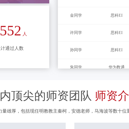
金同学
思科EI
许同学
思科EI
552
人
孙同学
思科EI
累计通过人数
朱同学
华为数通
姚同学
DCN
圈内顶尖的师资团队
师资
杨同学
RS HCIE
xi同学
RS HCIE
力量雄厚，包括现任明教教主秦柯，安德老师，马海波等数十位
Bo同学
RS HCIE